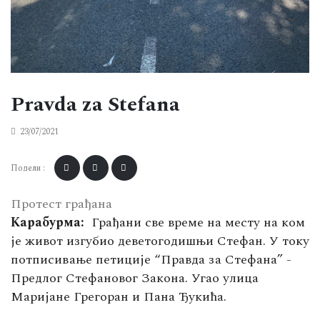
Pravda za Stefana
23/07/2021
Подели :
Протест грађана
Карабурма:
Грађани све време на месту на ком
је живот изгубио деветогодишњи Стефан. У току
потписивање петиције “Правда за Стефана” -
Предлог Стефановог Закона. Угао улица
Маријане Грегоран и Пана Ђукића.