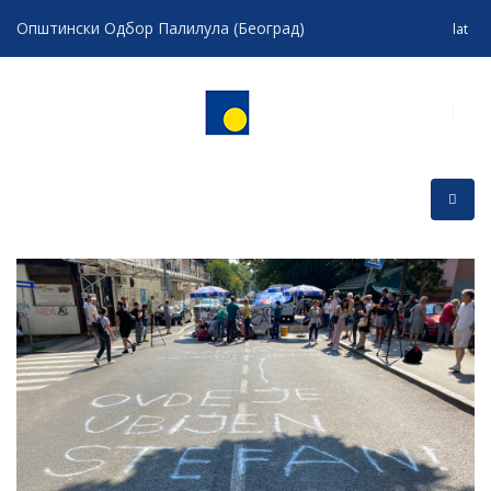
Општински Одбор Палилула (Београд)
lat